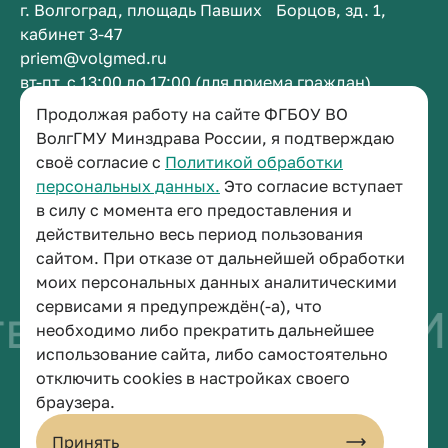
г. Волгоград, площадь Павших Борцов, зд. 1,
кабинет 3-47
priem@volgmed.ru
вт-пт, с 13:00 до 17:00 (для приема граждан)
Продолжая работу на сайте ФГБОУ ВО
ВолгГМУ Минздрава России, я подтверждаю
Приемная ректора
своё согласие с
Политикой обработки
+7 (8442) 38-50-05
персональных данных.
Это согласие вступает
г. Волгоград, площадь Павших Борцов, зд. 1,
в силу с момента его предоставления и
кабинет 3-11
действительно весь период пользования
post@volgmed.ru
сайтом. При отказе от дальнейшей обработки
пн-пт, с 08.30 до 17.00 (перерыв с 12.30 до 13.00)
моих персональных данных аналитическими
сервисами я предупреждён(-а), что
во быть врачом
Ис
необходимо либо прекратить дальнейшее
использование сайта, либо самостоятельно
отключить cookies в настройках своего
© 2026 Волгоградский государственный медицинский университет
браузера.
Политика конфиденциальности
Политика по обработке персональных данных
Принять