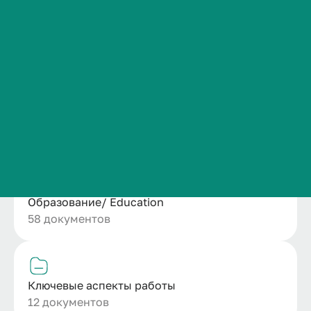
Сведения об образовательной организации
Положение о структурном подразделении
Контакты
1 документ
История ВолгГМУ
Вакансии
Профком обучающихся и работников
Ресурсное обеспечение кафедры
Брендбук и фирменный стиль
7 документов
Часто задаваемые вопросы
Образование/ Education
58 документов
Ключевые аспекты работы
12 документов