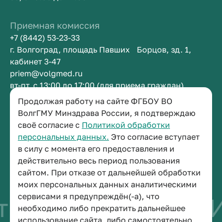
Приемная комиссия
+7 (8442) 53-23-33
г. Волгоград, площадь Павших Борцов, зд. 1,
кабинет 3-47
priem@volgmed.ru
вт-пт, с 13:00 до 17:00 (для приема граждан)
Продолжая работу на сайте ФГБОУ ВО
Приемная ректора
ВолгГМУ Минздрава России, я подтверждаю
своё согласие с
Политикой обработки
+7 (8442) 38-50-05
персональных данных.
Это согласие вступает
г. Волгоград, площадь Павших Борцов, зд. 1,
в силу с момента его предоставления и
кабинет 3-11
действительно весь период пользования
post@volgmed.ru
сайтом. При отказе от дальнейшей обработки
пн-пт, с 08.30 до 17.00 (перерыв с 12.30 до 13.00)
моих персональных данных аналитическими
сервисами я предупреждён(-а), что
во быть врачом
И
необходимо либо прекратить дальнейшее
использование сайта, либо самостоятельно