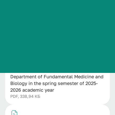
Поиск
Найти
Сведения об образовательной организации
Назад
Контакты
Раскрыть расширенный поиск
История ВолгГМУ
Вакансии
Образование/ Education
Промежуточная аттестация/ Interim assess...
Профком обучающихся и работников
Брендбук и фирменный стиль
Часто задаваемые вопросы
Procedure for conducting intermediate
certification of students at the
Department of Fundamental Medicine and
Biology in the spring semester of 2025-
2026 academic year
PDF, 338,94 КБ