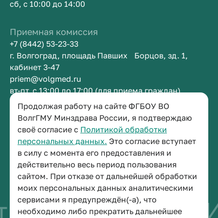
сб, с 10:00 до 14:00
Приемная комиссия
+7 (8442) 53-23-33
г. Волгоград, площадь Павших Борцов, зд. 1,
кабинет 3-47
priem@volgmed.ru
вт-пт, с 13:00 до 17:00 (для приема граждан)
Продолжая работу на сайте ФГБОУ ВО
Приемная ректора
ВолгГМУ Минздрава России, я подтверждаю
своё согласие с
Политикой обработки
+7 (8442) 38-50-05
персональных данных.
Это согласие вступает
г. Волгоград, площадь Павших Борцов, зд. 1,
в силу с момента его предоставления и
кабинет 3-11
действительно весь период пользования
post@volgmed.ru
сайтом. При отказе от дальнейшей обработки
пн-пт, с 08.30 до 17.00 (перерыв с 12.30 до 13.00)
моих персональных данных аналитическими
сервисами я предупреждён(-а), что
во быть врачом
И
необходимо либо прекратить дальнейшее