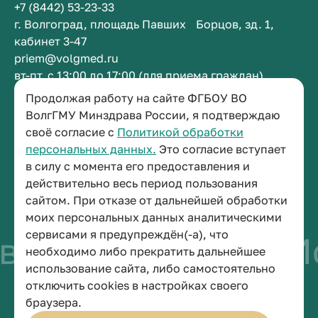
+7 (8442) 53-23-33
г. Волгоград, площадь Павших Борцов, зд. 1,
кабинет 3-47
priem@volgmed.ru
вт-пт, с 13:00 до 17:00 (для приема граждан)
Продолжая работу на сайте ФГБОУ ВО
ВолгГМУ Минздрава России, я подтверждаю
Приемная ректора
своё согласие с
Политикой обработки
+7 (8442) 38-50-05
персональных данных.
Это согласие вступает
г. Волгоград, площадь Павших Борцов, зд. 1,
в силу с момента его предоставления и
кабинет 3-11
действительно весь период пользования
post@volgmed.ru
сайтом. При отказе от дальнейшей обработки
пн-пт, с 08.30 до 17.00 (перерыв с 12.30 до 13.00)
моих персональных данных аналитическими
сервисами я предупреждён(-а), что
о быть врачом
Ис
необходимо либо прекратить дальнейшее
использование сайта, либо самостоятельно
отключить cookies в настройках своего
© 2026 Волгоградский государственный медицинский университет
браузера.
Политика конфиденциальности