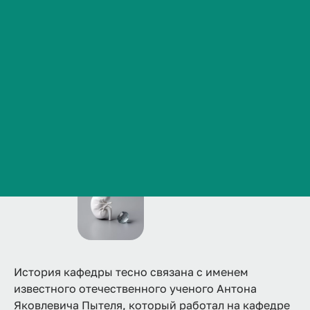
Сведения об образовательной организации
Основание кафедры
Контакты
История ВолгГМУ
Вакансии
Профком обучающихся и работников
Брендбук и фирменный стиль
Часто задаваемые вопросы
История кафедры тесно связана с именем
известного отечественного ученого Антона
Яковлевича Пытеля, который работал на кафедре