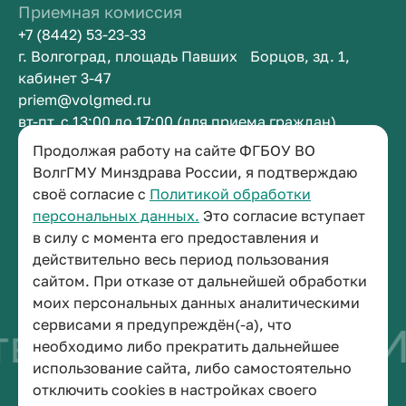
Приемная комиссия
+7 (8442) 53-23-33
г. Волгоград, площадь Павших Борцов, зд. 1,
кабинет 3-47
priem@volgmed.ru
вт-пт, с 13:00 до 17:00 (для приема граждан)
Продолжая работу на сайте ФГБОУ ВО
ВолгГМУ Минздрава России, я подтверждаю
Приемная ректора
своё согласие с
Политикой обработки
+7 (8442) 38-50-05
персональных данных.
Это согласие вступает
г. Волгоград, площадь Павших Борцов, зд. 1,
в силу с момента его предоставления и
кабинет 3-11
действительно весь период пользования
post@volgmed.ru
сайтом. При отказе от дальнейшей обработки
пн-пт, с 08.30 до 17.00 (перерыв с 12.30 до 13.00)
моих персональных данных аналитическими
сервисами я предупреждён(-а), что
о быть врачом
Ис
необходимо либо прекратить дальнейшее
использование сайта, либо самостоятельно
отключить cookies в настройках своего
© 2026 Волгоградский государственный медицинский университет