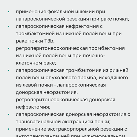
применение фокальной ишемии при
лапароскопической резекция при раке почки;
лапароскопическая нефрэктомия с
тромбэктомией из нижней полой вены при
раке почки Т3b;
ретроперитонеоскопическая тромбэктомия
из нижней полой вены при почечно-
клеточном раке;
лапароскопическая тромбэктомия из рижней
полой вены опухолевого тромба, исходящего
из левой почки - лапароскопическая
донорская нефрэктомия,
ретроперитонеоскопическая донорская
нефрэктомия;
лапароскопическая донорская нефрэктомия с
трансвагинальной экстракцией почки;
применение экстракорпоральной резекции с
аутотрансплантацией при мультифокальном