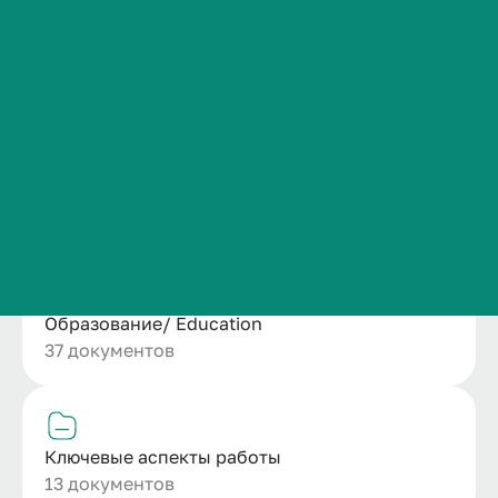
Сведения об образовательной организации
Положение о структурном подразделении
Контакты
1 документ
История ВолгГМУ
Вакансии
Профком обучающихся и работников
Ресурсное обеспечение кафедры
Брендбук и фирменный стиль
7 документов
Часто задаваемые вопросы
Образование/ Education
37 документов
Ключевые аспекты работы
13 документов