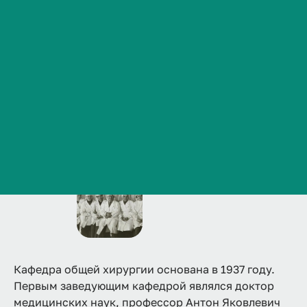
Сведения об образовательной организации
Основание кафедры
Контакты
История ВолгГМУ
Вакансии
Профком обучающихся и работников
Брендбук и фирменный стиль
Часто задаваемые вопросы
Кафедра общей хирургии основана в 1937 году.
Первым заведующим кафедрой являлся доктор
медицинских наук, профессор Антон Яковлевич