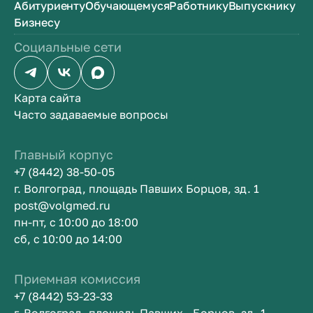
Абитуриенту
Обучающемуся
Работнику
Выпускнику
подмышечной вены (синдром Педжетта -
Бизнесу
Шреттера), об оперативном лечении
нефрогенной гипертензии, о латентной
Социальные сети
гепатопатии при новообразованиях почки,
диагностическом значении определения
венозного давления в хирургии,
Карта сайта
варикозном расширении вен верхних
Часто задаваемые вопросы
мочевых путей и др. Первым в
СССР выполнил и описал антеградную
Главный корпус
пиелографию и пиелоскопию.
+7 (8442) 38-50-05
г. Волгоград, площадь Павших Борцов, зд. 1
post@volgmed.ru
пн-пт, с 10:00 до 18:00
сб, с 10:00 до 14:00
Приемная комиссия
+7 (8442) 53-23-33