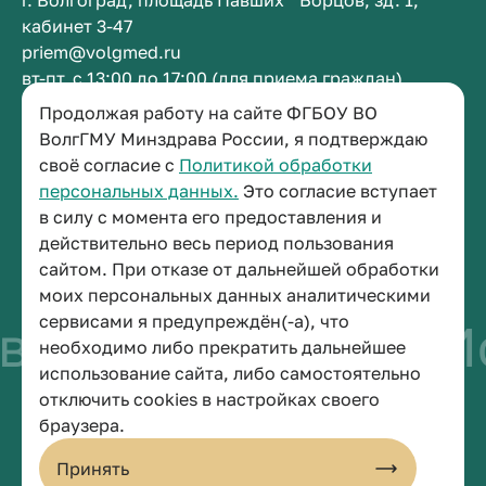
г. Волгоград, площадь Павших Борцов, зд. 1,
кабинет 3-47
priem@volgmed.ru
вт-пт, с 13:00 до 17:00 (для приема граждан)
Продолжая работу на сайте ФГБОУ ВО
ВолгГМУ Минздрава России, я подтверждаю
Приемная ректора
своё согласие с
Политикой обработки
+7 (8442) 38-50-05
персональных данных.
Это согласие вступает
г. Волгоград, площадь Павших Борцов, зд. 1,
в силу с момента его предоставления и
кабинет 3-11
действительно весь период пользования
post@volgmed.ru
сайтом. При отказе от дальнейшей обработки
пн-пт, с 08.30 до 17.00 (перерыв с 12.30 до 13.00)
моих персональных данных аналитическими
сервисами я предупреждён(-а), что
о быть врачом
Иск
необходимо либо прекратить дальнейшее
использование сайта, либо самостоятельно
отключить cookies в настройках своего
© 2026 Волгоградский государственный медицинский университет
браузера.
Политика конфиденциальности
Политика по обработке персональных данных
Принять
Пользовательское соглашение