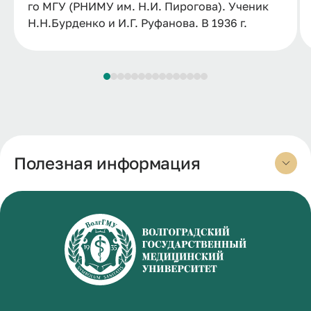
го МГУ (РНИМУ им. Н.И. Пирогова). Ученик
Н.Н.Бурденко и И.Г. Руфанова. В 1936 г.
защитил докторскую диссертацию о
почечно-печеночном синдроме в хирургии.
В годы ВОВ работал хирургом-урологом в
эвакогоспиталях, участвовал в обороне
Сталинграда.
Опубликовал 480 научных работ, 23
монографии, посвященные в основном
Полезная информация
вопросам диагностики и лечения
заболеваний почек, нефрогенной
гипертензии, воспалительным
заболеваниям и новообразованиям
урогенитальной системы, патологии
печени, а также истории медицины.
Опубликовал работы о синдроме
раздавливания, тромбофлебите