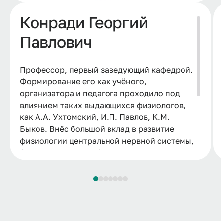
Конради Георгий
Павлович
Профессор, первый заведующий кафедрой.
Формирование его как учёного,
организатора и педагога проходило под
влиянием таких выдающихся физиологов,
как А.А. Ухтомский, И.П. Павлов, К.М.
Быков. Внёс большой вклад в развитие
физиологии центральной нервной системы,
физиологии труда, физиологии
кровообращения. Широкую известность
впоследствии приобрела его
фундаментальная работа «Регуляция
сосудистого тонуса». Известен также как
организатор кафедр физиологии в Омске и