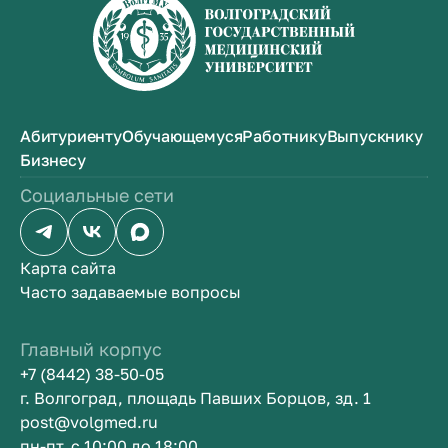
Являясь главным специалистом
Волгоградской области по лечебной
физкультуре, Геннадий Васильевич входил в
координационный Совет по деятельности
врачей лечебной физкультуры при
Минздраве СССР. Итогом этой работы
Абитуриенту
Обучающемуся
Работнику
Выпускнику
явилось создание мощного научно-
Бизнесу
методического и научно-практического
центра по специальности «Лечебная
Социальные сети
физкультура и спортивная медицина».
Карта сайта
Часто задаваемые вопросы
Главный корпус
+7 (8442) 38-50-05
г. Волгоград, площадь Павших Борцов, зд. 1
post@volgmed.ru
пн-пт, с 10:00 до 18:00