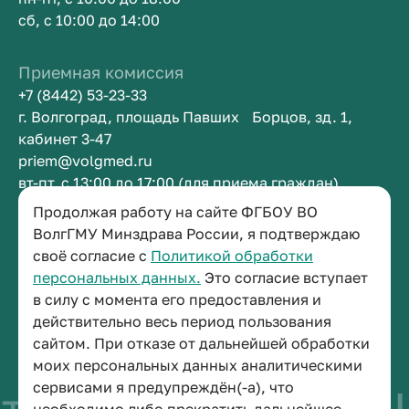
сб, с 10:00 до 14:00
Приемная комиссия
+7 (8442) 53-23-33
г. Волгоград, площадь Павших Борцов, зд. 1,
кабинет 3-47
priem@volgmed.ru
вт-пт, с 13:00 до 17:00 (для приема граждан)
Продолжая работу на сайте ФГБОУ ВО
ВолгГМУ Минздрава России, я подтверждаю
Приемная ректора
своё согласие с
Политикой обработки
+7 (8442) 38-50-05
персональных данных.
Это согласие вступает
г. Волгоград, площадь Павших Борцов, зд. 1,
в силу с момента его предоставления и
кабинет 3-11
действительно весь период пользования
post@volgmed.ru
сайтом. При отказе от дальнейшей обработки
пн-пт, с 08.30 до 17.00 (перерыв с 12.30 до 13.00)
моих персональных данных аналитическими
сервисами я предупреждён(-а), что
во быть врачом
И