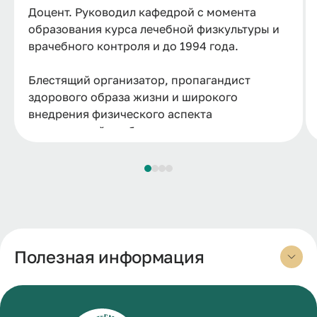
Доцент. Руководил кафедрой с момента
образования курса лечебной физкультуры и
врачебного контроля и до 1994 года.
Блестящий организатор, пропагандист
здорового образа жизни и широкого
внедрения физического аспекта
медицинской реабилитации в
практическую работу медицинских
учреждений, много сделавший для
становления и развития службы лечебной
физкультуры в Волгоградской области и
городе Волгограде. Широко образованный
врач-общественник, он помимо основной
работы, долго и плодотворно работал
Полезная информация
деканом лечебного факультета и
проректором ВГМИ по лечебной работе.