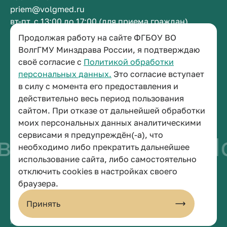
priem@volgmed.ru
вт-пт, с 13:00 до 17:00 (для приема граждан)
Продолжая работу на сайте ФГБОУ ВО
ВолгГМУ Минздрава России, я подтверждаю
Приемная ректора
своё согласие с
Политикой обработки
+7 (8442) 38-50-05
персональных данных.
Это согласие вступает
г. Волгоград, площадь Павших Борцов, зд. 1,
в силу с момента его предоставления и
кабинет 3-11
действительно весь период пользования
post@volgmed.ru
сайтом. При отказе от дальнейшей обработки
пн-пт, с 08.30 до 17.00 (перерыв с 12.30 до 13.00)
моих персональных данных аналитическими
сервисами я предупреждён(-а), что
о быть врачом
Иск
необходимо либо прекратить дальнейшее
использование сайта, либо самостоятельно
отключить cookies в настройках своего
© 2026 Волгоградский государственный медицинский университет
браузера.
Политика конфиденциальности
Политика по обработке персональных данных
Принять
Пользовательское соглашение