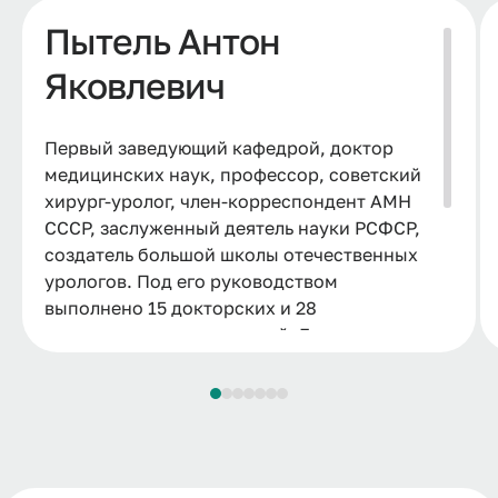
Пытель Антон
Яковлевич
Первый заведующий кафедрой, доктор
медицинских наук, профессор, советский
хирург-уролог, член-корреспондент АМН
СССР, заслуженный деятель науки РСФСР,
создатель большой школы отечественных
урологов. Под его руководством
выполнено 15 докторских и 28
кандидатских диссертаций. Ему
принадлежат 386 печатных научных работ
по различным вопросам хирургии,
урологии, нефрологии и пограничных
областей, среди них 18 монографий, часть
из которых написана им совместно с
учениками и сотрудниками.