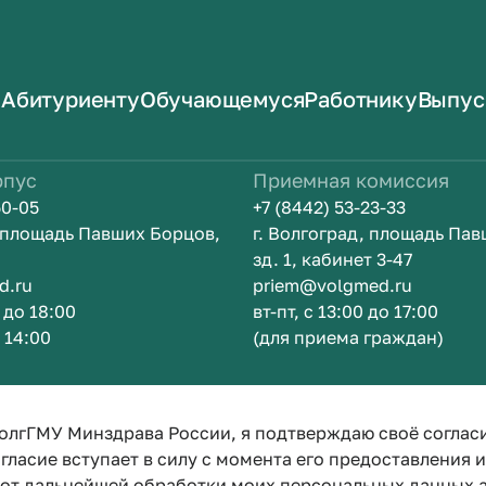
Абитуриенту
Обучающемуся
Работнику
Выпус
рпус
Приемная комиссия
50-05
+7 (8442) 53-23-33
, площадь Павших Борцов,
г. Волгоград, площадь Па
зд. 1, кабинет 3-47
d.ru
priem@volgmed.ru
0 до 18:00
вт-пт, с 13:00 до 17:00
о 14:00
(для приема граждан)
ом
Искусство 
олгГМУ Минздрава России, я подтверждаю своё соглас
гласие вступает в силу с момента его предоставления 
е от дальнейшей обработки моих персональных данных