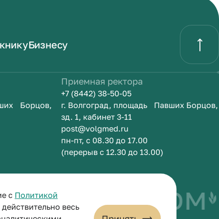
книку
Бизнесу
Приемная ректора
+7 (8442) 38-50-05
вших Борцов,
г. Волгоград, площадь Павших Борцов,
зд. 1, кабинет 3-11
post@volgmed.ru
пн-пт, с 08.30 до 17.00
(перерыв с 12.30 до 13.00)
быть врачом
И
ие с
Политикой
и действительно весь
Принять
 аналитическими