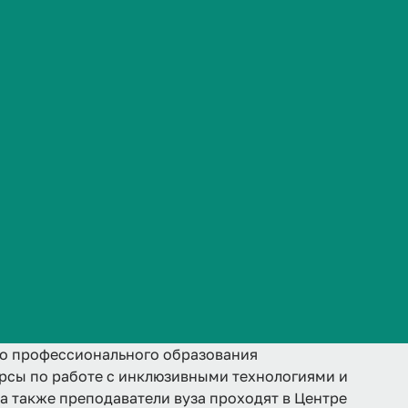
Сведения об образовательной организации
я 2023 года на базе Института общественного
ча Центра – организация и сопровождение
аммам дополнительного образования,
овышения квалификации и профессиональной
ситета, организует обучение научно-
го профессионального образования
рсы по работе с инклюзивными технологиями и
а также преподаватели вуза проходят в Центре