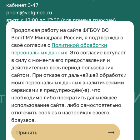
кабинет 3-47
priem@volgmed.ru
вт-пт, с 13:00 до 17:00 (для приема граждан)
Продолжая работу на сайте ФГБОУ ВО
Приемная ректора
ВолгГМУ Минздрава России, я подтверждаю
своё согласие с
Политикой обработки
+7 (8442) 38-50-05
персональных данных.
Это согласие вступает
г. Волгоград, площадь Павших Борцов, зд. 1,
в силу с момента его предоставления и
кабинет 3-11
действительно весь период пользования
post@volgmed.ru
сайтом. При отказе от дальнейшей обработки
пн-пт, с 08.30 до 17.00 (перерыв с 12.30 до 13.00)
моих персональных данных аналитическими
сервисами я предупреждён(-а), что
тво быть врачом
И
необходимо либо прекратить дальнейшее
использование сайта, либо самостоятельно
отключить cookies в настройках своего
© 2026 Волгоградский государственный медицинский университет
браузера.
Политика конфиденциальности
Политика по обработке персональных данных
Принять
Пользовательское соглашение