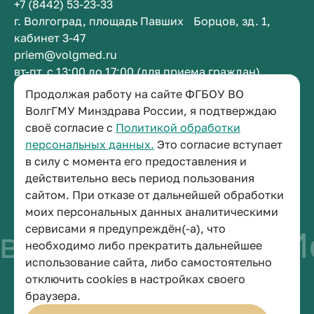
+7 (8442) 53-23-33
г. Волгоград, площадь Павших Борцов, зд. 1,
кабинет 3-47
priem@volgmed.ru
вт-пт, с 13:00 до 17:00 (для приема граждан)
Продолжая работу на сайте ФГБОУ ВО
ВолгГМУ Минздрава России, я подтверждаю
Приемная ректора
своё согласие с
Политикой обработки
+7 (8442) 38-50-05
персональных данных.
Это согласие вступает
г. Волгоград, площадь Павших Борцов, зд. 1,
в силу с момента его предоставления и
кабинет 3-11
действительно весь период пользования
post@volgmed.ru
сайтом. При отказе от дальнейшей обработки
пн-пт, с 08.30 до 17.00 (перерыв с 12.30 до 13.00)
моих персональных данных аналитическими
сервисами я предупреждён(-а), что
о быть врачом
Ис
необходимо либо прекратить дальнейшее
использование сайта, либо самостоятельно
отключить cookies в настройках своего
© 2026 Волгоградский государственный медицинский университет
браузера.
Политика конфиденциальности