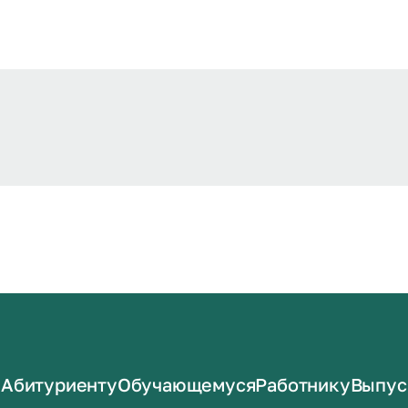
Абитуриенту
Обучающемуся
Работнику
Выпус