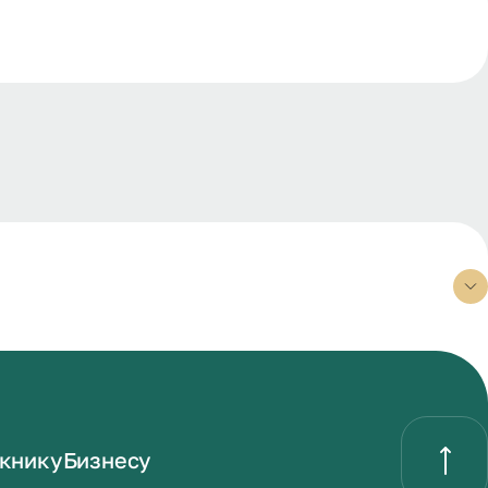
книку
Бизнесу