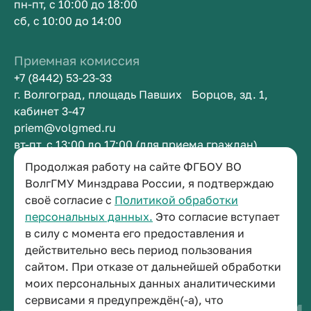
пн-пт, с 10:00 до 18:00
сб, с 10:00 до 14:00
Приемная комиссия
+7 (8442) 53-23-33
г. Волгоград, площадь Павших Борцов, зд. 1,
кабинет 3-47
priem@volgmed.ru
вт-пт, с 13:00 до 17:00 (для приема граждан)
Продолжая работу на сайте ФГБОУ ВО
Приемная ректора
ВолгГМУ Минздрава России, я подтверждаю
своё согласие с
Политикой обработки
+7 (8442) 38-50-05
персональных данных.
Это согласие вступает
г. Волгоград, площадь Павших Борцов, зд. 1,
в силу с момента его предоставления и
кабинет 3-11
действительно весь период пользования
post@volgmed.ru
сайтом. При отказе от дальнейшей обработки
пн-пт, с 08.30 до 17.00 (перерыв с 12.30 до 13.00)
моих персональных данных аналитическими
сервисами я предупреждён(-а), что