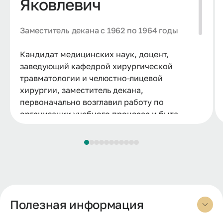
Яковлевич
Заместитель декана с 1962 по 1964 годы
Кандидат медицинских наук, доцент,
заведующий кафедрой хирургической
травматологии и челюстно-лицевой
хирургии, заместитель декана,
первоначально возглавил работу по
организации учебного процесса и быта
иностранных студентов. Участник Великой
Отечественной войны, с первых дней
находился в действующей армии, работая в
различных подразделениях медико-
санитарной службы. Организовал
стационарную и поликлиническую
стоматологическую помощь в районах
Полезная информация
города и области. Он автор 35 научных
работ, научный руководитель 3