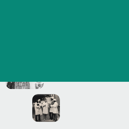
На страницу деканата
Сведения об образовательной организации
Контакты
История ВолгГМУ
Вакансии
1962
Профком обучающихся и работников
Брендбук и фирменный стиль
Часто задаваемые вопросы