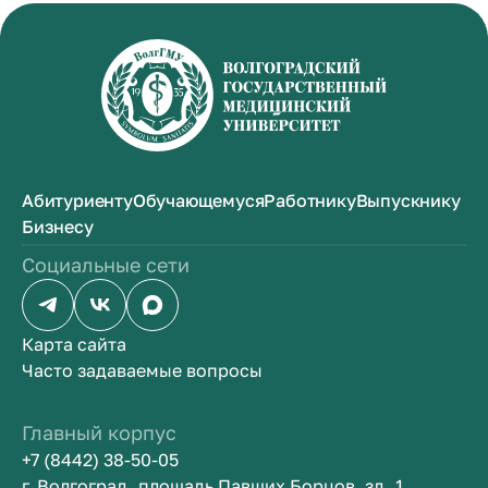
диссертантов. Награжден орденами
Отечественной войны II степени, Красной
Звезды, «Знак Почета» и другими
правительственными наградами.
Абитуриенту
Обучающемуся
Работнику
Выпускнику
Бизнесу
Социальные сети
Карта сайта
Часто задаваемые вопросы
Главный корпус
+7 (8442) 38-50-05
г. Волгоград, площадь Павших Борцов, зд. 1