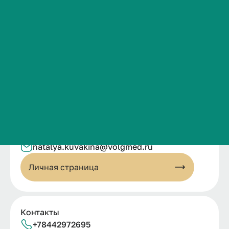
Сведения об образовательной организации
Контакты
История ВолгГМУ
Вакансии
Профком обучающихся и работников
Брендбук и фирменный стиль
Часто задаваемые вопросы
Кувакина Наталья Сергеевна
natalya.
kuvakina@
volgmed.
ru
Личная страница
Контакты
+78442972695