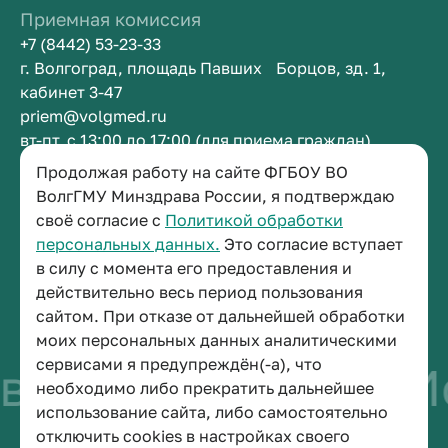
Приемная комиссия
+7 (8442) 53-23-33
г. Волгоград, площадь Павших Борцов, зд. 1,
кабинет 3-47
priem@volgmed.ru
вт-пт, с 13:00 до 17:00 (для приема граждан)
Продолжая работу на сайте ФГБОУ ВО
Приемная ректора
ВолгГМУ Минздрава России, я подтверждаю
своё согласие с
Политикой обработки
+7 (8442) 38-50-05
персональных данных.
Это согласие вступает
г. Волгоград, площадь Павших Борцов, зд. 1,
в силу с момента его предоставления и
кабинет 3-11
действительно весь период пользования
post@volgmed.ru
сайтом. При отказе от дальнейшей обработки
пн-пт, с 08.30 до 17.00 (перерыв с 12.30 до 13.00)
моих персональных данных аналитическими
сервисами я предупреждён(-а), что
о быть врачом
Ис
необходимо либо прекратить дальнейшее
использование сайта, либо самостоятельно
отключить cookies в настройках своего