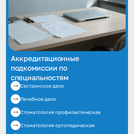
Аккредитационные
подкомиссии по
специальностям
Сестринское дело
Лечебное дело
Стоматология профилактическая
Стоматология ортопедическая