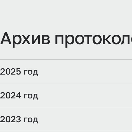
А
р
х
и
в
п
р
о
т
о
к
о
л
2025 год
2024 год
2023 год