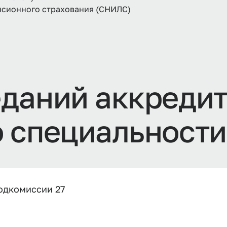
енсионного страхования (СНИЛС)
еданий аккреди
 специальности 
одкомиссии 27