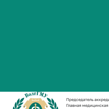
Студенческая жизнь
Гребеннико
Международная
Старшая медицинская
деятельность
Абитуриенту
Обучающемуся
+7 (844) 254-42-88
Бизнесу
Кувакина Н
Председатель аккред
Главная медицинская