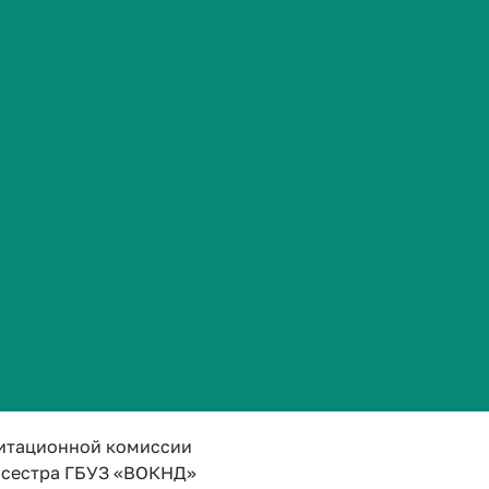
Сведения об образовательной организации
ва Галина Владиславовна
 сестра инфекционного стационара ГБУЗ «ВОДКБ № 1
г. Волгоград, ул. им. Землячки, д. 76
аталья Сергеевна
итационной комиссии
 сестра ГБУЗ «ВОКНД»