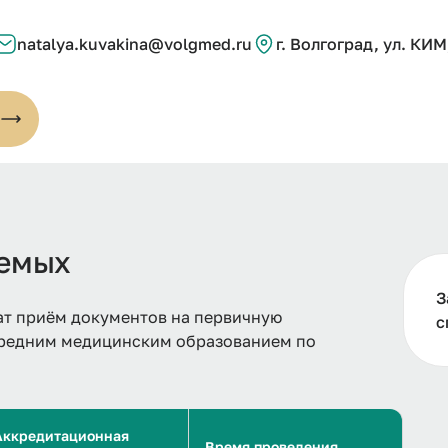
natalya.kuvakina@volgmed.ru
г. Волгоград, ул. КИМ,
уемых
З
т приём документов на первичную
с
средним медицинским образованием по
Аккредитационная
Время проведения