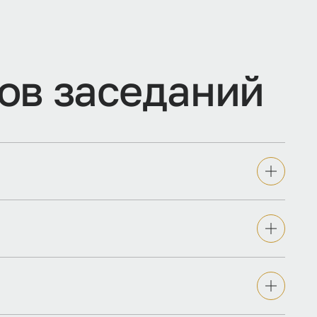
о
в
з
а
с
е
д
а
н
и
й