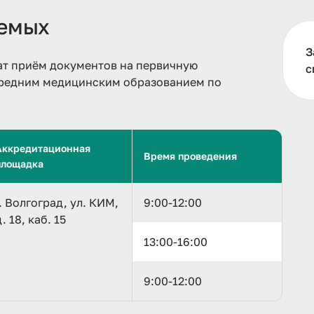
уемых
З
т приём документов на первичную
с
средним медицинским образованием по
Аккредитационная
Время проведения
площадка
г. Волгоград, ул. КИМ,
9:00-12:00
д. 18, каб. 15
13:00-16:00
9:00-12:00