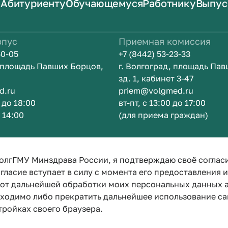
Абитуриенту
Обучающемуся
Работнику
Выпус
рпус
Приемная комиссия
50-05
+7 (8442) 53-23-33
, площадь Павших Борцов,
г. Волгоград, площадь Па
зд. 1, кабинет 3-47
d.ru
priem@volgmed.ru
0 до 18:00
вт-пт, с 13:00 до 17:00
о 14:00
(для приема граждан)
м
Искусство 
олгГМУ Минздрава России, я подтверждаю своё соглас
гласие вступает в силу с момента его предоставления 
е от дальнейшей обработки моих персональных данных
бходимо либо прекратить дальнейшее использование са
тройках своего браузера.
Политика конфиденциальности
Политика по обработке персона