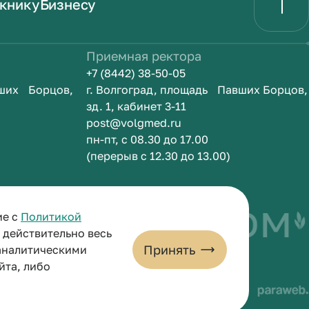
книку
Бизнесу
Приемная ректора
+7 (8442) 38-50-05
вших Борцов,
г. Волгоград, площадь Павших Борцов,
зд. 1, кабинет 3-11
post@volgmed.ru
пн-пт, с 08.30 до 17.00
(перерыв с 12.30 до 13.00)
быть врачом
И
ие с
Политикой
и действительно весь
Принять
 аналитическими
йта, либо
льных данных
Пользовательское соглашение