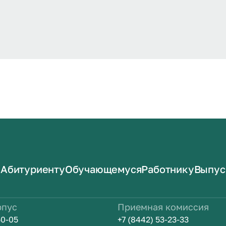
Абитуриенту
Обучающемуся
Работнику
Выпус
рпус
Приемная комиссия
50-05
+7 (8442) 53-23-33