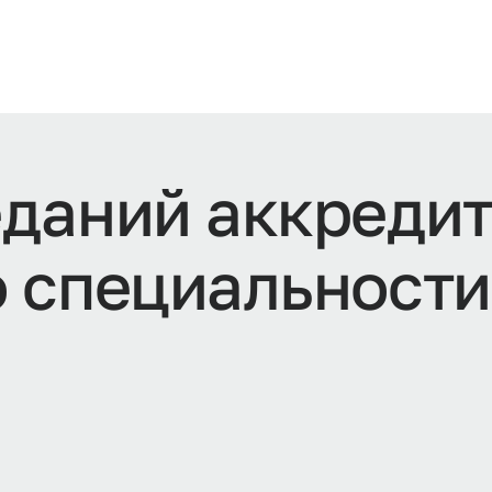
еданий аккреди
 специальности 