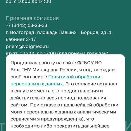
сб, с 10:00 до 14:00
Приемная комиссия
+7 (8442) 53-23-33
г. Волгоград, площадь Павших Борцов, зд. 1,
кабинет 3-47
priem@volgmed.ru
вт-пт, с 13:00 до 17:00 (для приема граждан)
Продолжая работу на сайте ФГБОУ ВО
Приемная ректора
ВолгГМУ Минздрава России, я подтверждаю
своё согласие с
Политикой обработки
+7 (8442) 38-50-05
персональных данных.
Это согласие вступает
г. Волгоград, площадь Павших Борцов, зд. 1,
в силу с момента его предоставления и
кабинет 3-11
действительно весь период пользования
post@volgmed.ru
сайтом. При отказе от дальнейшей обработки
пн-пт, с 08.30 до 17.00 (перерыв с 12.30 до 13.00)
моих персональных данных аналитическими
сервисами я предупреждён(-а), что
тво быть врачом
И
необходимо либо прекратить дальнейшее