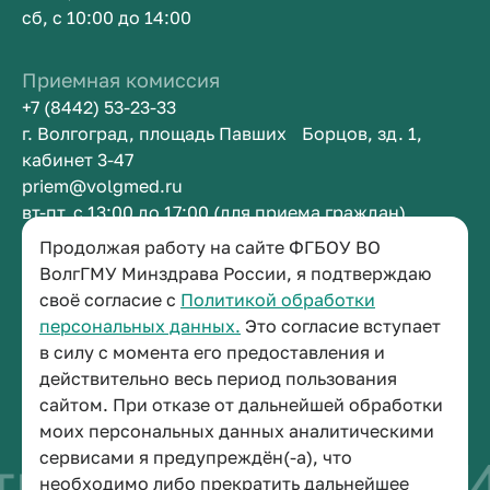
сб, с 10:00 до 14:00
Приемная комиссия
+7 (8442) 53-23-33
г. Волгоград, площадь Павших Борцов, зд. 1,
кабинет 3-47
priem@volgmed.ru
вт-пт, с 13:00 до 17:00 (для приема граждан)
Продолжая работу на сайте ФГБОУ ВО
Приемная ректора
ВолгГМУ Минздрава России, я подтверждаю
своё согласие с
Политикой обработки
+7 (8442) 38-50-05
персональных данных.
Это согласие вступает
г. Волгоград, площадь Павших Борцов, зд. 1,
в силу с момента его предоставления и
кабинет 3-11
действительно весь период пользования
post@volgmed.ru
сайтом. При отказе от дальнейшей обработки
пн-пт, с 08.30 до 17.00 (перерыв с 12.30 до 13.00)
моих персональных данных аналитическими
сервисами я предупреждён(-а), что
во быть врачом
И
необходимо либо прекратить дальнейшее