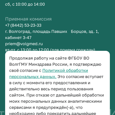
сб, с 10:00 до 14:00
Приемная комиссия
+7 (8442) 53-23-33
г. Волгоград, площадь Павших Борцов, зд. 1,
кабинет 3-47
priem@volgmed.ru
вт-пт, с 13:00 до 17:00 (для приема граждан)
Продолжая работу на сайте ФГБОУ ВО
Приемная ректора
ВолгГМУ Минздрава России, я подтверждаю
своё согласие с
Политикой обработки
+7 (8442) 38-50-05
персональных данных.
Это согласие вступает
г. Волгоград, площадь Павших Борцов, зд. 1,
в силу с момента его предоставления и
кабинет 3-11
действительно весь период пользования
post@volgmed.ru
сайтом. При отказе от дальнейшей обработки
пн-пт, с 08.30 до 17.00 (перерыв с 12.30 до 13.00)
моих персональных данных аналитическими
сервисами я предупреждён(-а), что
во быть врачом
И
необходимо либо прекратить дальнейшее