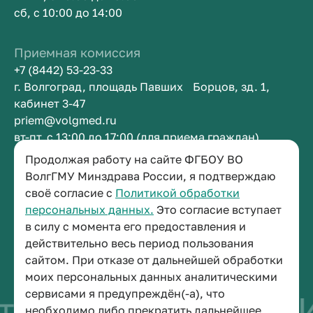
сб, с 10:00 до 14:00
Приемная комиссия
+7 (8442) 53-23-33
г. Волгоград, площадь Павших Борцов, зд. 1,
кабинет 3-47
priem@volgmed.ru
вт-пт, с 13:00 до 17:00 (для приема граждан)
Продолжая работу на сайте ФГБОУ ВО
Приемная ректора
ВолгГМУ Минздрава России, я подтверждаю
своё согласие с
Политикой обработки
+7 (8442) 38-50-05
персональных данных.
Это согласие вступает
г. Волгоград, площадь Павших Борцов, зд. 1,
в силу с момента его предоставления и
кабинет 3-11
действительно весь период пользования
post@volgmed.ru
сайтом. При отказе от дальнейшей обработки
пн-пт, с 08.30 до 17.00 (перерыв с 12.30 до 13.00)
моих персональных данных аналитическими
сервисами я предупреждён(-а), что
тво быть врачом
И
необходимо либо прекратить дальнейшее