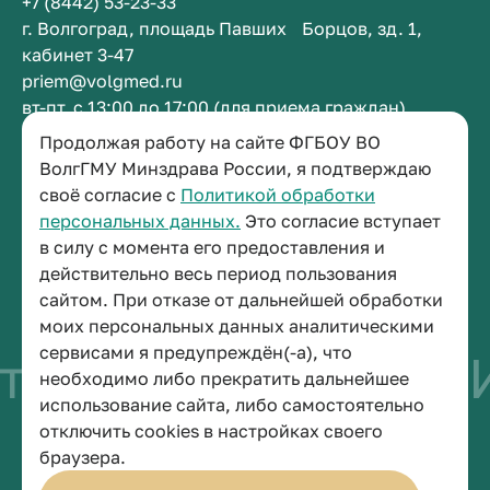
+7 (8442) 53-23-33
г. Волгоград, площадь Павших Борцов, зд. 1,
кабинет 3-47
priem@volgmed.ru
вт-пт, с 13:00 до 17:00 (для приема граждан)
Продолжая работу на сайте ФГБОУ ВО
Приемная ректора
ВолгГМУ Минздрава России, я подтверждаю
своё согласие с
Политикой обработки
+7 (8442) 38-50-05
персональных данных.
Это согласие вступает
г. Волгоград, площадь Павших Борцов, зд. 1,
в силу с момента его предоставления и
кабинет 3-11
действительно весь период пользования
post@volgmed.ru
сайтом. При отказе от дальнейшей обработки
пн-пт, с 08.30 до 17.00 (перерыв с 12.30 до 13.00)
моих персональных данных аналитическими
сервисами я предупреждён(-а), что
тво быть врачом
И
необходимо либо прекратить дальнейшее
использование сайта, либо самостоятельно
отключить cookies в настройках своего
© 2026 Волгоградский государственный медицинский университет
браузера.
Политика конфиденциальности