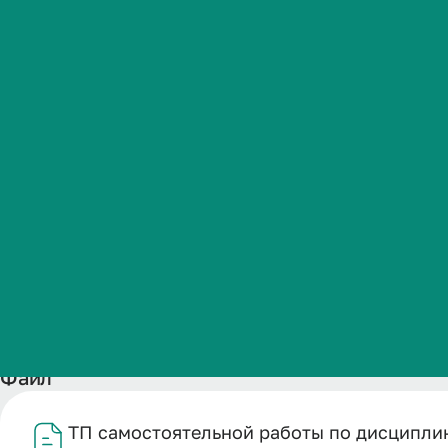
по специальн
Студенческая жизнь
Психиатрия-
Международная
деятельность
уч.г.
Абитуриенту
Обучающемуся
Название
Бизнесу
ТП самостоятельной работы по дисциплине Симуляцион
Дата публикации
17.02.2026
Файл
ТП самостоятельной работы по дисциплин