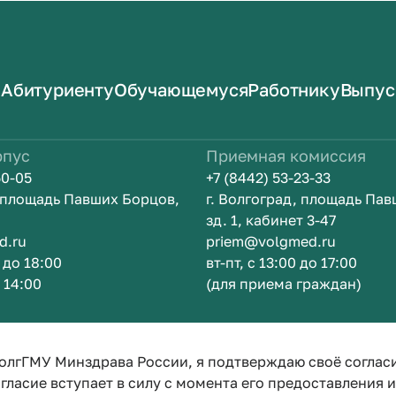
Абитуриенту
Обучающемуся
Работнику
Выпус
рпус
Приемная комиссия
50-05
+7 (8442) 53-23-33
, площадь Павших Борцов,
г. Волгоград, площадь Па
зд. 1, кабинет 3-47
d.ru
priem@volgmed.ru
0 до 18:00
вт-пт, с 13:00 до 17:00
о 14:00
(для приема граждан)
ом
Искусство 
олгГМУ Минздрава России, я подтверждаю своё соглас
гласие вступает в силу с момента его предоставления 