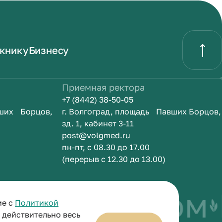
книку
Бизнесу
Приемная ректора
+7 (8442) 38-50-05
вших Борцов,
г. Волгоград, площадь Павших Борцов,
зд. 1, кабинет 3-11
post@volgmed.ru
пн-пт, с 08.30 до 17.00
(перерыв с 12.30 до 13.00)
быть врачом
И
ие с
Политикой
и действительно весь