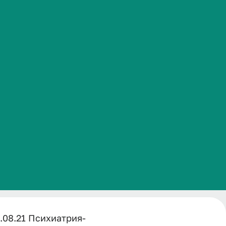
1
Часто задаваемые вопросы
025-2026
аркология 2025-2026 уч.г.
.08.21 Психиатрия-