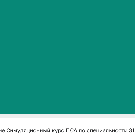
ости 31.08.2
Сведения об образовательной организации
наркология 2
ный курс ПСА по специальности 31.08.21 Психиатрия-н
е Симуляционный курс ПСА по специальности 31