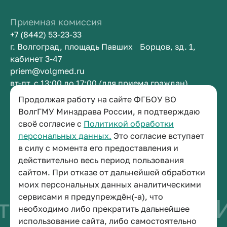
Приемная комиссия
+7 (8442) 53-23-33
г. Волгоград, площадь Павших Борцов, зд. 1,
кабинет 3-47
priem@volgmed.ru
вт-пт, с 13:00 до 17:00 (для приема граждан)
Продолжая работу на сайте ФГБОУ ВО
Приемная ректора
ВолгГМУ Минздрава России, я подтверждаю
своё согласие с
Политикой обработки
+7 (8442) 38-50-05
персональных данных.
Это согласие вступает
г. Волгоград, площадь Павших Борцов, зд. 1,
в силу с момента его предоставления и
кабинет 3-11
действительно весь период пользования
post@volgmed.ru
сайтом. При отказе от дальнейшей обработки
пн-пт, с 08.30 до 17.00 (перерыв с 12.30 до 13.00)
моих персональных данных аналитическими
сервисами я предупреждён(-а), что
тво быть врачом
И
необходимо либо прекратить дальнейшее
использование сайта, либо самостоятельно