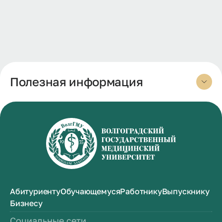
Полезная информация
Абитуриенту
Обучающемуся
Работнику
Выпускнику
Бизнесу
Социальные сети