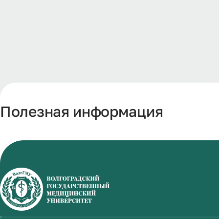
Полезная информация