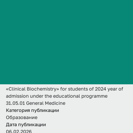
of admission under the
Сведения об образовательной организации
Контакты
educational
История ВолгГМУ
programme 31.05.01
Вакансии
Профком обучающихся и работников
General Medicine
Брендбук и фирменный стиль
Часто задаваемые вопросы
Название
Thematic plan of seminar-type classes in discipline
«Clinical Biochemistry» for students of 2024 year of
admission under the educational programme
31.05.01 General Medicine
Категория публикации
Образование
Дата публикации
06.02.2026