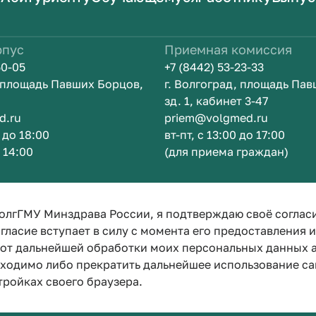
рпус
Приемная комиссия
50-05
+7 (8442) 53-23-33
, площадь Павших Борцов,
г. Волгоград, площадь Па
зд. 1, кабинет 3-47
d.ru
priem@volgmed.ru
0 до 18:00
вт-пт, с 13:00 до 17:00
о 14:00
(для приема граждан)
ом
Искусство 
олгГМУ Минздрава России, я подтверждаю своё соглас
гласие вступает в силу с момента его предоставления 
е от дальнейшей обработки моих персональных данных
бходимо либо прекратить дальнейшее использование са
тройках своего браузера.
Политика конфиденциальности
Политика по обработке персона