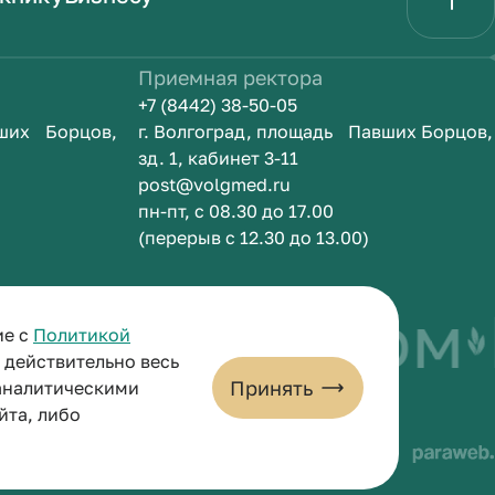
Приемная ректора
+7 (8442) 38-50-05
вших Борцов,
г. Волгоград, площадь Павших Борцов,
зд. 1, кабинет 3-11
post@volgmed.ru
пн-пт, с 08.30 до 17.00
(перерыв с 12.30 до 13.00)
быть врачом
И
ие с
Политикой
и действительно весь
Принять
 аналитическими
йта, либо
льных данных
Пользовательское соглашение