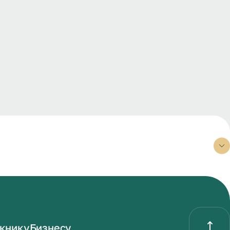
книку
Бизнесу