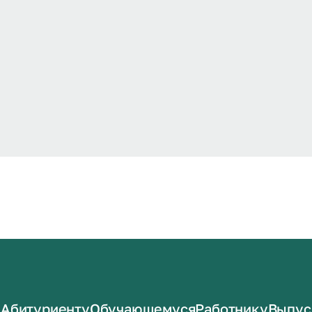
Абитуриенту
Обучающемуся
Работнику
Выпус