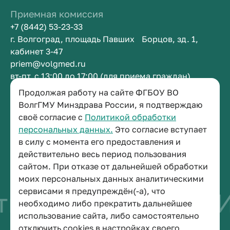
Приемная комиссия
+7 (8442) 53-23-33
г. Волгоград, площадь Павших Борцов, зд. 1,
кабинет 3-47
priem@volgmed.ru
вт-пт, с 13:00 до 17:00 (для приема граждан)
Продолжая работу на сайте ФГБОУ ВО
Приемная ректора
ВолгГМУ Минздрава России, я подтверждаю
своё согласие с
Политикой обработки
+7 (8442) 38-50-05
персональных данных.
Это согласие вступает
г. Волгоград, площадь Павших Борцов, зд. 1,
в силу с момента его предоставления и
кабинет 3-11
действительно весь период пользования
post@volgmed.ru
сайтом. При отказе от дальнейшей обработки
пн-пт, с 08.30 до 17.00 (перерыв с 12.30 до 13.00)
моих персональных данных аналитическими
сервисами я предупреждён(-а), что
во быть врачом
И
необходимо либо прекратить дальнейшее
использование сайта, либо самостоятельно
отключить cookies в настройках своего