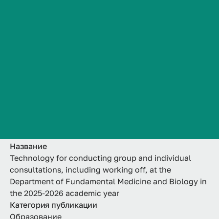
at the Department of
Сведения об образовательной организации
Контакты
Fundamental Medicine
История ВолгГМУ
and Biology in the
Вакансии
Профком обучающихся и работников
2025-2026 academic
Брендбук и фирменный стиль
year
Часто задаваемые вопросы
Название
Technology for conducting group and individual
consultations, including working off, at the
Department of Fundamental Medicine and Biology in
the 2025-2026 academic year
Категория публикации
Образование