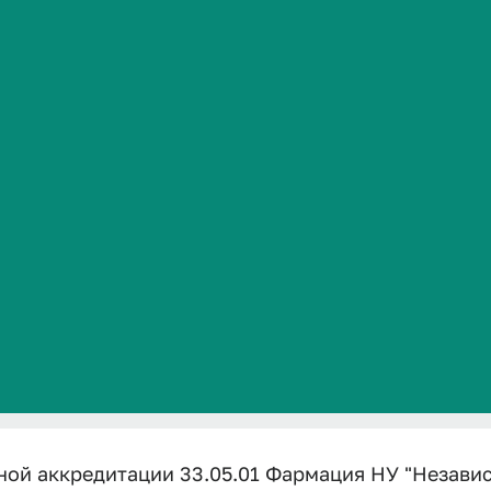
У "Независи
Сведения об образовательной организации
ккредитации 
ции 33.05.01 Фармация НУ "Независимым агентством а
ой аккредитации 33.05.01 Фармация НУ "Незави