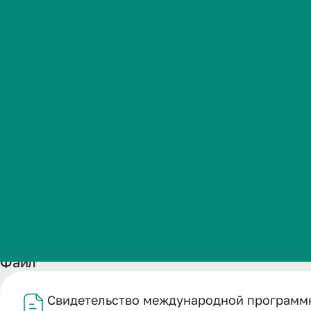
Фармация Н
Студенческая жизнь
агентством а
Международная
деятельность
2024
Абитуриенту
Обучающемуся
Название
Бизнесу
Свидетельство международной программной аккредита
Дата публикации
18.02.2026
Файл
Свидетельство международной программн