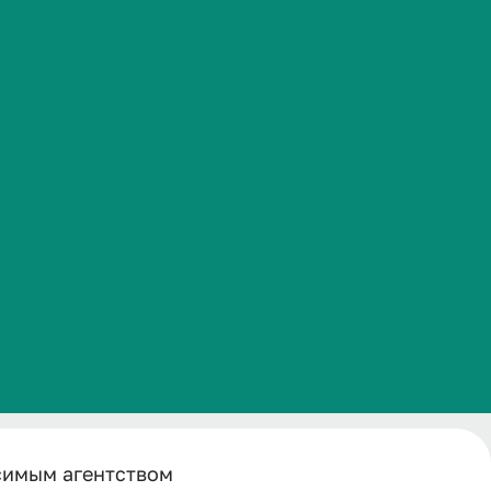
мым
Часто задаваемые вопросы
и рейтинга"
ккредитации и рейтинга" 2024
симым агентством