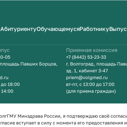
Абитуриенту
Обучающемуся
Работнику
Выпус
рпус
Приемная комиссия
50-05
+7 (8442) 53-23-33
, площадь Павших Борцов,
г. Волгоград, площадь Па
зд. 1, кабинет 3-47
d.ru
priem@volgmed.ru
0 до 18:00
вт-пт, с 13:00 до 17:00
о 14:00
(для приема граждан)
ом
Искусство 
олгГМУ Минздрава России, я подтверждаю своё соглас
гласие вступает в силу с момента его предоставления 