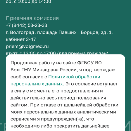
сб, с 10:00 до 14:00
Приемная комиссия
+7 (8442) 53-23-33
г. Волгоград, площадь Павших Борцов, зд. 1,
кабинет 3-47
priem@volgmed.ru
вт-пт, с 13:00 до 17:00 (для приема граждан)
Продолжая работу на сайте ФГБОУ ВО
Приемная ректора
ВолгГМУ Минздрава России, я подтверждаю
своё согласие с
Политикой обработки
+7 (8442) 38-50-05
персональных данных.
Это согласие вступает
г. Волгоград, площадь Павших Борцов, зд. 1,
в силу с момента его предоставления и
кабинет 3-11
действительно весь период пользования
post@volgmed.ru
сайтом. При отказе от дальнейшей обработки
пн-пт, с 08.30 до 17.00 (перерыв с 12.30 до 13.00)
моих персональных данных аналитическими
сервисами я предупреждён(-а), что
во быть врачом
И
необходимо либо прекратить дальнейшее