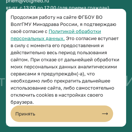
priem@volgmed.ru
вт-пт, с 13:00 до 17:00 (для приема граждан)
Продолжая работу на сайте ФГБОУ ВО
Приемная ректора
ВолгГМУ Минздрава России, я подтверждаю
своё согласие с
Политикой обработки
+7 (8442) 38-50-05
персональных данных.
Это согласие вступает
г. Волгоград, площадь Павших Борцов, зд. 1,
в силу с момента его предоставления и
кабинет 3-11
действительно весь период пользования
post@volgmed.ru
сайтом. При отказе от дальнейшей обработки
пн-пт, с 08.30 до 17.00 (перерыв с 12.30 до 13.00)
моих персональных данных аналитическими
сервисами я предупреждён(-а), что
тво быть врачом
И
необходимо либо прекратить дальнейшее
использование сайта, либо самостоятельно
отключить cookies в настройках своего
© 2026 Волгоградский государственный медицинский университет
браузера.
Политика конфиденциальности
Политика по обработке персональных данных
Принять
Пользовательское соглашение