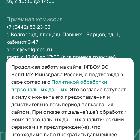
сб, с 10:00 до 14:00
Приемная комиссия
+7 (8442) 53-23-33
г. Волгоград, площадь Павших Борцов, зд. 1,
кабинет 3-47
priem@volgmed.ru
вт-пт, с 13:00 до 17:00 (для приема граждан)
Продолжая работу на сайте ФГБОУ ВО
Приемная ректора
ВолгГМУ Минздрава России, я подтверждаю
своё согласие с
Политикой обработки
+7 (8442) 38-50-05
персональных данных.
Это согласие вступает
г. Волгоград, площадь Павших Борцов, зд. 1,
в силу с момента его предоставления и
кабинет 3-11
действительно весь период пользования
post@volgmed.ru
сайтом. При отказе от дальнейшей обработки
пн-пт, с 08.30 до 17.00 (перерыв с 12.30 до 13.00)
моих персональных данных аналитическими
сервисами я предупреждён(-а), что
во быть врачом
И
необходимо либо прекратить дальнейшее