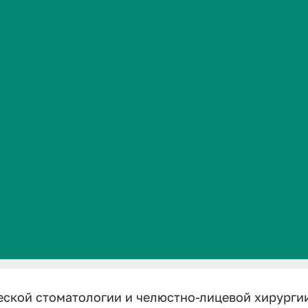
цевой хирург
Сведения об образовательной организации
местре 2025-
а
логии и челюстно-лицевой хирургии в весеннем семест
еской стоматологии и челюстно-лицевой хирурги