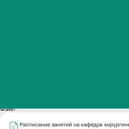
челюстно-ли
Студенческая жизнь
весеннем се
Международная
деятельность
учебного год
Абитуриенту
Обучающемуся
Название
Бизнесу
Расписание занятий на кафедре хирургической стомато
Дата публикации
28.01.2026
Файл
Расписание занятий на кафедре хирургич