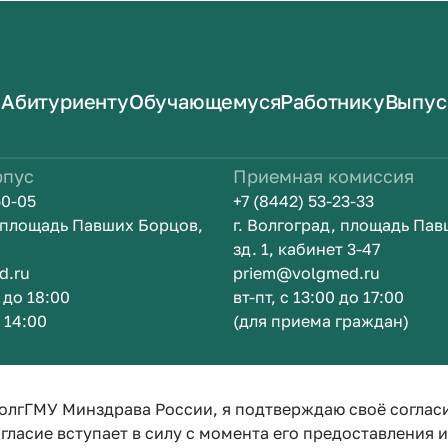
Абитуриенту
Обучающемуся
Работнику
Выпус
рпус
Приемная комиссия
50-05
+7 (8442) 53-23-33
, площадь Павших Борцов,
г. Волгоград, площадь Па
зд. 1, кабинет 3-47
d.ru
priem@volgmed.ru
0 до 18:00
вт-пт, с 13:00 до 17:00
о 14:00
(для приема граждан)
ом
Искусство 
олгГМУ Минздрава России, я подтверждаю своё соглас
гласие вступает в силу с момента его предоставления 