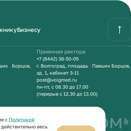
книку
Бизнесу
Приемная ректора
+7 (8442) 38-50-05
вших Борцов,
г. Волгоград, площадь Павших Борцов,
зд. 1, кабинет 3-11
post@volgmed.ru
пн-пт, с 08.30 до 17.00
(перерыв с 12.30 до 13.00)
быть врачом
И
ие с
Политикой
и действительно весь