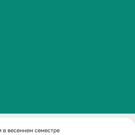
ии в
Часто задаваемые вопросы
2026
ре 2025-2026 учебного года
и в весеннем семестре