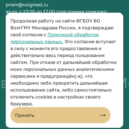
priem@volgmed.ru
вт-пт, с 13:00 до 17:00 (для приема граждан)
Продолжая работу на сайте ФГБОУ ВО
Приемная ректора
ВолгГМУ Минздрава России, я подтверждаю
своё согласие с
Политикой обработки
+7 (8442) 38-50-05
персональных данных.
Это согласие вступает
г. Волгоград, площадь Павших Борцов, зд. 1,
в силу с момента его предоставления и
кабинет 3-11
действительно весь период пользования
post@volgmed.ru
сайтом. При отказе от дальнейшей обработки
пн-пт, с 08.30 до 17.00 (перерыв с 12.30 до 13.00)
моих персональных данных аналитическими
сервисами я предупреждён(-а), что
во быть врачом
Ис
необходимо либо прекратить дальнейшее
использование сайта, либо самостоятельно
отключить cookies в настройках своего
© 2026 Волгоградский государственный медицинский университет
браузера.
Политика конфиденциальности
Политика по обработке персональных данных
Принять
Пользовательское соглашение