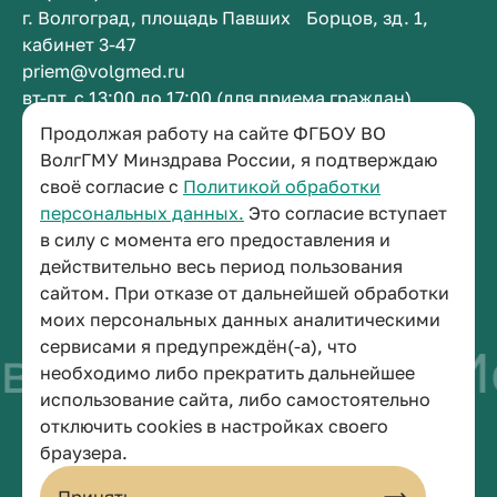
г. Волгоград, площадь Павших Борцов, зд. 1,
кабинет 3-47
priem@volgmed.ru
вт-пт, с 13:00 до 17:00 (для приема граждан)
Продолжая работу на сайте ФГБОУ ВО
Приемная ректора
ВолгГМУ Минздрава России, я подтверждаю
своё согласие с
Политикой обработки
+7 (8442) 38-50-05
персональных данных.
Это согласие вступает
г. Волгоград, площадь Павших Борцов, зд. 1,
в силу с момента его предоставления и
кабинет 3-11
действительно весь период пользования
post@volgmed.ru
сайтом. При отказе от дальнейшей обработки
пн-пт, с 08.30 до 17.00 (перерыв с 12.30 до 13.00)
моих персональных данных аналитическими
сервисами я предупреждён(-а), что
во быть врачом
Ис
необходимо либо прекратить дальнейшее
использование сайта, либо самостоятельно
отключить cookies в настройках своего
© 2026 Волгоградский государственный медицинский университет
браузера.
Политика конфиденциальности
Политика по обработке персональных данных