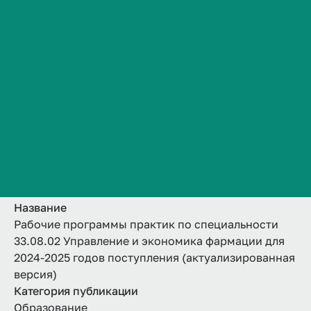
фармации для 2024-
Сведения об образовательной организации
Контакты
2025 годов
История ВолгГМУ
поступления
Вакансии
Профком обучающихся и работников
(актуализированная
Брендбук и фирменный стиль
версия)
Часто задаваемые вопросы
Название
Рабочие программы практик по специальности
33.08.02 Управление и экономика фармации для
2024-2025 годов поступления (актуализированная
версия)
Категория публикации
Образование