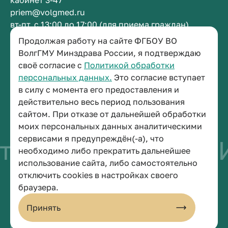
кабинет 3-47
priem@volgmed.ru
вт-пт, с 13:00 до 17:00 (для приема граждан)
Продолжая работу на сайте ФГБОУ ВО
Приемная ректора
ВолгГМУ Минздрава России, я подтверждаю
своё согласие с
Политикой обработки
+7 (8442) 38-50-05
персональных данных.
Это согласие вступает
г. Волгоград, площадь Павших Борцов, зд. 1,
в силу с момента его предоставления и
кабинет 3-11
действительно весь период пользования
post@volgmed.ru
сайтом. При отказе от дальнейшей обработки
пн-пт, с 08.30 до 17.00 (перерыв с 12.30 до 13.00)
моих персональных данных аналитическими
сервисами я предупреждён(-а), что
тво быть врачом
И
необходимо либо прекратить дальнейшее
использование сайта, либо самостоятельно
отключить cookies в настройках своего
© 2026 Волгоградский государственный медицинский университет
браузера.
Политика конфиденциальности
Политика по обработке персональных данных
Принять
Пользовательское соглашение