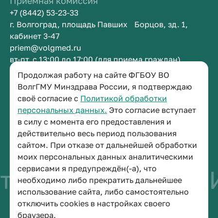
Приемная комиссия
+7 (8442) 53-23-33
г. Волгоград, площадь Павших Борцов, зд. 1,
кабинет 3-47
priem@volgmed.ru
вт-пт, с 13:00 до 17:00 (для приема граждан)
Продолжая работу на сайте ФГБОУ ВО
Приемная ректора
ВолгГМУ Минздрава России, я подтверждаю
своё согласие с
Политикой обработки
+7 (8442) 38-50-05
персональных данных.
Это согласие вступает
г. Волгоград, площадь Павших Борцов, зд. 1,
в силу с момента его предоставления и
кабинет 3-11
действительно весь период пользования
post@volgmed.ru
сайтом. При отказе от дальнейшей обработки
пн-пт, с 08.30 до 17.00 (перерыв с 12.30 до 13.00)
моих персональных данных аналитическими
сервисами я предупреждён(-а), что
тво быть врачом
И
необходимо либо прекратить дальнейшее
использование сайта, либо самостоятельно
отключить cookies в настройках своего
© 2026 Волгоградский государственный медицинский университет
браузера.