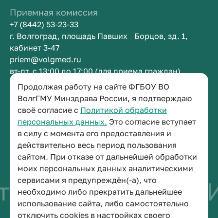
Приемная комиссия
+7 (8442) 53-23-33
г. Волгоград, площадь Павших Борцов, зд. 1,
кабинет 3-47
priem@volgmed.ru
вт-пт, с 13:00 до 17:00 (для приема граждан)
Продолжая работу на сайте ФГБОУ ВО
Приемная ректора
ВолгГМУ Минздрава России, я подтверждаю
своё согласие с
Политикой обработки
+7 (8442) 38-50-05
персональных данных.
Это согласие вступает
г. Волгоград, площадь Павших Борцов, зд. 1,
в силу с момента его предоставления и
кабинет 3-11
действительно весь период пользования
post@volgmed.ru
сайтом. При отказе от дальнейшей обработки
пн-пт, с 08.30 до 17.00 (перерыв с 12.30 до 13.00)
моих персональных данных аналитическими
сервисами я предупреждён(-а), что
тво быть врачом
И
необходимо либо прекратить дальнейшее
использование сайта, либо самостоятельно
отключить cookies в настройках своего