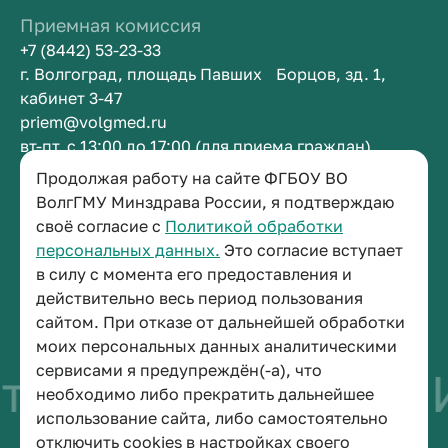
Приемная комиссия
+7 (8442) 53-23-33
г. Волгоград, площадь Павших Борцов, зд. 1,
кабинет 3-47
priem@volgmed.ru
вт-пт, с 13:00 до 17:00 (для приема граждан)
Продолжая работу на сайте ФГБОУ ВО
Приемная ректора
ВолгГМУ Минздрава России, я подтверждаю
своё согласие с
Политикой обработки
+7 (8442) 38-50-05
персональных данных.
Это согласие вступает
г. Волгоград, площадь Павших Борцов, зд. 1,
в силу с момента его предоставления и
кабинет 3-11
действительно весь период пользования
post@volgmed.ru
сайтом. При отказе от дальнейшей обработки
пн-пт, с 08.30 до 17.00 (перерыв с 12.30 до 13.00)
моих персональных данных аналитическими
сервисами я предупреждён(-а), что
тво быть врачом
И
необходимо либо прекратить дальнейшее
использование сайта, либо самостоятельно
отключить cookies в настройках своего