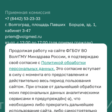
Приемная комиссия
+7 (8442) 53-23-33
г. Волгоград, площадь Павших Борцов, зд. 1,
кабинет 3-47
priem@volgmed.ru
вт-пт, с 13:00 до 17:00 (для приема граждан)
Продолжая работу на сайте ФГБОУ ВО
Приемная ректора
ВолгГМУ Минздрава России, я подтверждаю
своё согласие с
Политикой обработки
+7 (8442) 38-50-05
персональных данных.
Это согласие вступает
г. Волгоград, площадь Павших Борцов, зд. 1,
в силу с момента его предоставления и
кабинет 3-11
действительно весь период пользования
post@volgmed.ru
сайтом. При отказе от дальнейшей обработки
пн-пт, с 08.30 до 17.00 (перерыв с 12.30 до 13.00)
моих персональных данных аналитическими
сервисами я предупреждён(-а), что
во быть врачом
И
необходимо либо прекратить дальнейшее
использование сайта, либо самостоятельно