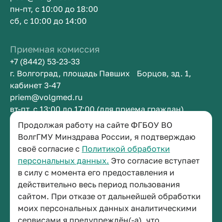
пн-пт, с 10:00 до 18:00
сб, с 10:00 до 14:00
Приемная комиссия
+7 (8442) 53-23-33
г. Волгоград, площадь Павших Борцов, зд. 1,
кабинет 3-47
priem@volgmed.ru
вт-пт, с 13:00 до 17:00 (для приема граждан)
Продолжая работу на сайте ФГБОУ ВО
Приемная ректора
ВолгГМУ Минздрава России, я подтверждаю
своё согласие с
Политикой обработки
+7 (8442) 38-50-05
персональных данных.
Это согласие вступает
г. Волгоград, площадь Павших Борцов, зд. 1,
в силу с момента его предоставления и
кабинет 3-11
действительно весь период пользования
post@volgmed.ru
сайтом. При отказе от дальнейшей обработки
пн-пт, с 08.30 до 17.00 (перерыв с 12.30 до 13.00)
моих персональных данных аналитическими
сервисами я предупреждён(-а), что