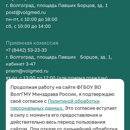
г. Волгоград, площадь Павших Борцов, зд. 1
post@volgmed.ru
пн-пт, с 10:00 до 18:00
сб, с 10:00 до 14:00
Приемная комиссия
+7 (8442) 53-23-33
г. Волгоград, площадь Павших Борцов, зд. 1,
кабинет 3-47
priem@volgmed.ru
вт-пт, с 13:00 до 17:00 (для приема граждан)
Продолжая работу на сайте ФГБОУ ВО
Приемная ректора
ВолгГМУ Минздрава России, я подтверждаю
своё согласие с
Политикой обработки
+7 (8442) 38-50-05
персональных данных.
Это согласие вступает
г. Волгоград, площадь Павших Борцов, зд. 1,
в силу с момента его предоставления и
кабинет 3-11
действительно весь период пользования
post@volgmed.ru
сайтом. При отказе от дальнейшей обработки
пн-пт, с 08.30 до 17.00 (перерыв с 12.30 до 13.00)